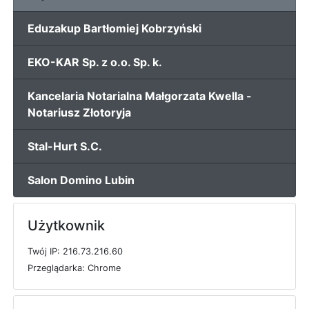
Eduzakup Bartłomiej Kobrzyński
EKO-KAR Sp. z o.o. Sp. k.
Kancelaria Notarialna Małgorzata Kwella -
Notariusz Złotoryja
Stal-Hurt S.C.
Salon Domino Lubin
Użytkownik
T
w
ó
j
I
P: 216.73.216.60
P
r
z
e
g
l
ą
d
a
r
k
a: Chrome