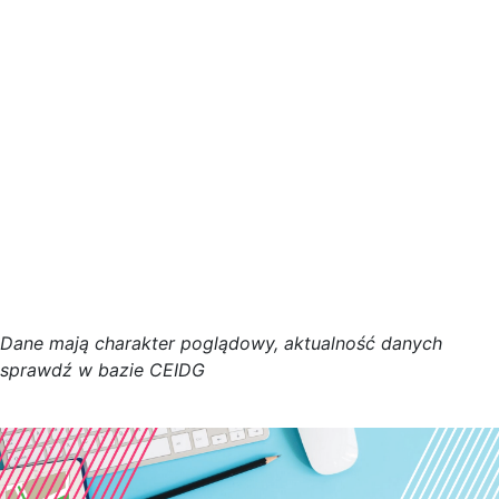
D
a
n
e
m
a
j
ą
c
h
a
r
a
k
t
e
r poglądowy,
a
k
t
u
a
l
n
o
ś
ć
d
a
n
y
c
h
s
p
r
a
w
d
ź w bazie CEIDG