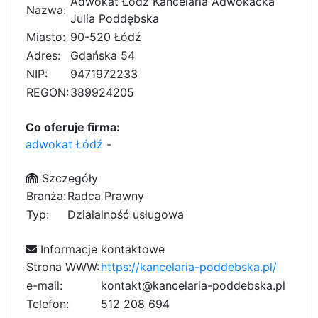
Adwokat Łódź Kancelaria Adwokacka
Nazwa:
Julia Poddębska
Miasto:
90-520 Łódź
Adres:
Gdańska 54
NIP:
9471972233
REGON:
389924205
Co oferuje firma:
adwokat Łódź
-
Szczegóły
Branża:
Radca Prawny
Typ:
Działalność usługowa
Informacje kontaktowe
Strona WWW:
https://kancelaria-poddebska.pl/
e-mail:
kontakt@kancelaria-poddebska.pl
Telefon:
f
5
1
2
2
0
4
8
6
b
9
b
4