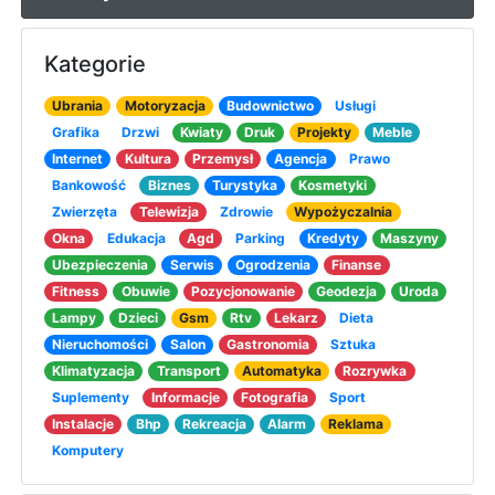
Kategorie
Ubrania
Motoryzacja
Budownictwo
Usługi
Grafika
Drzwi
Kwiaty
Druk
Projekty
Meble
Internet
Kultura
Przemysł
Agencja
Prawo
Bankowość
Biznes
Turystyka
Kosmetyki
Zwierzęta
Telewizja
Zdrowie
Wypożyczalnia
Okna
Edukacja
Agd
Parking
Kredyty
Maszyny
Ubezpieczenia
Serwis
Ogrodzenia
Finanse
Fitness
Obuwie
Pozycjonowanie
Geodezja
Uroda
Lampy
Dzieci
Gsm
Rtv
Lekarz
Dieta
Nieruchomości
Salon
Gastronomia
Sztuka
Klimatyzacja
Transport
Automatyka
Rozrywka
Suplementy
Informacje
Fotografia
Sport
Instalacje
Bhp
Rekreacja
Alarm
Reklama
Komputery