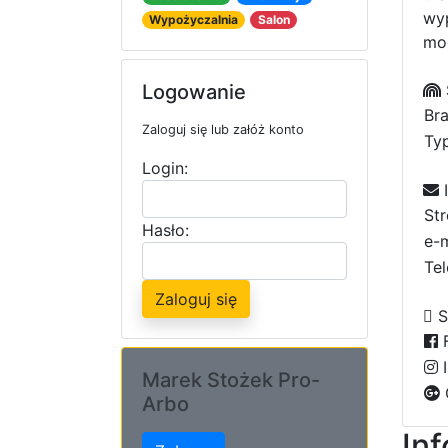
wyp
Wypożyczalnia
Salon
mod
Logowanie
Bra
Zaloguj się lub załóż konto
Typ
Login:
I
St
Hasło:
e-m
Tel
Zaloguj się
S
F
I
Marek Stożek Pro-
Arbo
In