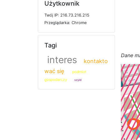
Użytkownik
T
w
ó
j
I
P: 216.73.216.215
P
r
z
e
g
l
ą
d
a
r
k
a: Chrome
Tagi
D
a
n
e
m
interes
kontakto
wać się
podmiot
gospodarczy
szyld