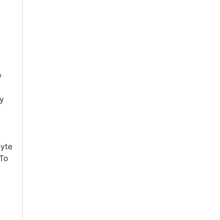
w
ny
zyte
 To