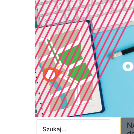
NA
Szukaj...
d