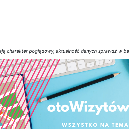
a
j
ą
c
h
a
r
a
k
t
e
r poglądowy,
a
k
t
u
a
l
n
o
ś
ć
d
a
n
y
c
h
s
p
r
a
w
d
ź w b