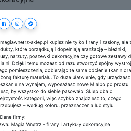
magiawnetrz-sklep.pl kupisz nie tylko firany i zasłony, ale 
dukty, które porządkują i dopełniają aranżację – bieżniki,
usy, narzuty, poszewki dekoracyjne czy gotowe zestawy 
ialni. Dzięki temu możesz od razu stworzyć spójny wystró
ego pomieszczenia, dobierając te same odcienie tkanin or
iżoną fakturę materiału. To duże ułatwienie, gdy urządzasz
eszkanie na wynajem, wyposażasz nowe M albo po prostu
esz, by wszystko do siebie pasowało. Sklep dba o
ejrzystość kategorii, więc szybko znajdziesz to, czego
rzebujesz – według koloru, przeznaczenia lub stylu.
Dane firmy:
zwa:
Magia Wnętrz - firany i artykuły dekoracyjne