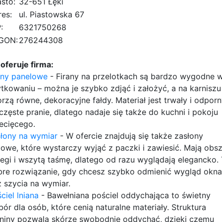
sto:
32-651 Łęki
es:
ul. Piastowska 67
:
6321750268
GON:
276244308
oferuje firma:
any panelowe
- Firany na przelotkach są bardzo wygodne 
tkowaniu – można je szybko zdjąć i założyć, a na karniszu
rzą równe, dekoracyjne fałdy. Materiał jest trwały i odpor
częste pranie, dlatego nadaje się także do kuchni i pokoju
ecięcego.
łony na wymiar
- W ofercie znajdują się także zasłony
owe, które wystarczy wyjąć z paczki i zawiesić. Mają obs
egi i wszytą taśmę, dlatego od razu wyglądają elegancko.
re rozwiązanie, gdy chcesz szybko odmienić wygląd okna
 szycia na wymiar.
ciel lniana
- Bawełniana pościel oddychająca to świetny
ór dla osób, które cenią naturalne materiały. Struktura
niny pozwala skórze swobodnie oddychać, dzięki czemu