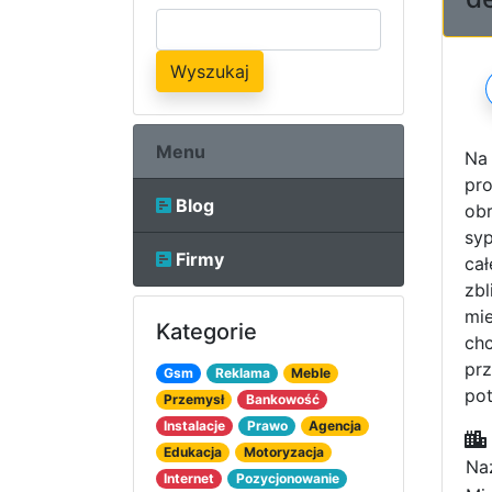
Wyszukaj
Menu
Na 
pro
Blog
obr
syp
Firmy
cał
zbl
mi
Kategorie
chc
prz
Gsm
Reklama
Meble
pot
Przemysł
Bankowość
Instalacje
Prawo
Agencja
Edukacja
Motoryzacja
Na
Internet
Pozycjonowanie