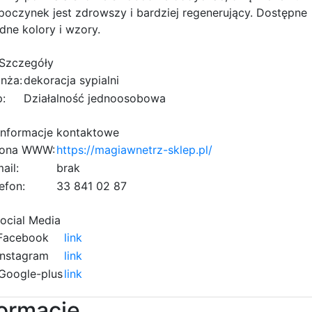
oczynek jest zdrowszy i bardziej regenerujący. Dostępne
ne kolory i wzory.
Szczegóły
nża:
dekoracja sypialni
:
Działalność jednoosobowa
nformacje kontaktowe
rona WWW:
https://magiawnetrz-sklep.pl/
ail:
brak
efon:
3
3
6
8
4
1
0
2
8
7
e
5
ocial Media
acebook
link
nstagram
link
Google-plus
link
formacje