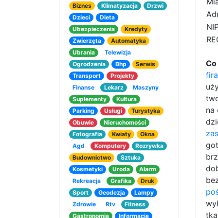
Mia
Biznes
Klimatyzacja
Drzwi
Adr
Dzieci
Dieta
NIP
Ubezpieczenia
Kredyty
RE
Zwierzęta
Automatyka
Ubrania
Telewizja
Co 
Ogrodzenia
Bhp
Serwis
fir
Transport
Projekty
uży
Finanse
Lekarz
Maszyny
two
Suplementy
Kultura
na 
Parking
Usługi
Turystyka
dzi
Obuwie
Nieruchomości
zas
Fotografia
Kwiaty
Okna
got
Agd
Komputery
Rozrywka
brz
Budownictwo
Sztuka
dob
Kosmetyki
Uroda
Alarm
bez
Rekreacja
Grafika
Druk
poś
Sport
Geodezja
Lampy
wyb
Zdrowie
Rtv
Fitness
tka
Gastronomia
Informacje