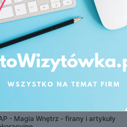
P - Magia Wnętrz - firany i artykuły
ekoracyjne