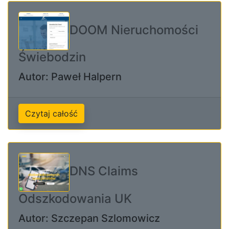
DOOM Nieruchomości
Świebodzin
Autor: Paweł Halpern
Czytaj całość
DNS Claims
Odszkodowania UK
Autor: Szczepan Szlomowicz