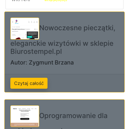
Nowoczesne pieczątki,
eleganckie wizytówki w sklepie
Biurostempel.pl
Autor: Zygmunt Brzana
Czytaj całość
Oprogramowanie dla