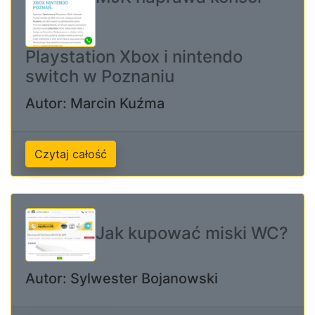
Playstation Xbox i nintendo
switch w Poznaniu
Autor: Marcin Kuźma
Czytaj całość
Jak kupować miski WC?
Autor: Sylwester Bojanowski