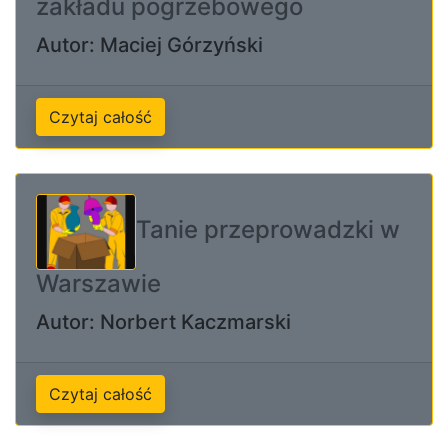
zakładu pogrzebowego
Autor: Maciej Górzyński
Czytaj całość
Tanie przeprowadzki w
Warszawie
Autor: Norbert Kaczmarski
Czytaj całość