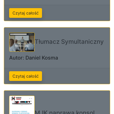
Czytaj całość
Tłumacz Symultaniczny
Autor: Daniel Kosma
Czytaj całość
MJK naprawa konsol