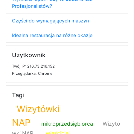
Profesjonalistów?
Części do wymagających maszyn
Idealna restauracja na różne okazje
Użytkownik
T
w
ó
j
I
P: 216.73.216.152
P
r
z
e
g
l
ą
d
a
r
k
a: Chrome
Tagi
Wizytówki
NAP
mikroprzedsiębiorca
Wizytó
wki NAP
właściciel