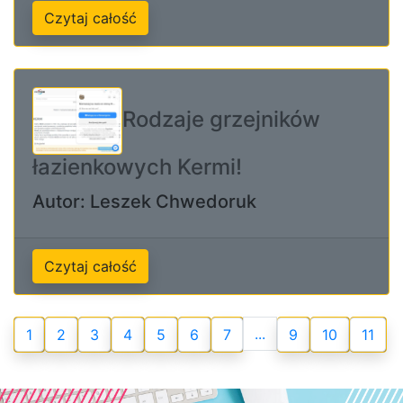
Czytaj całość
Rodzaje grzejników
łazienkowych Kermi!
Autor: Leszek Chwedoruk
Czytaj całość
...
1
2
3
4
5
6
7
9
10
11