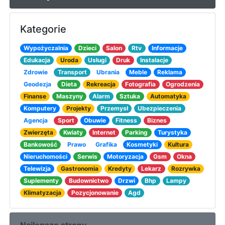
Kategorie
Wypożyczalnia
Dzieci
Salon
Rtv
Informacje
Edukacja
Uroda
Usługi
Druk
Instalacje
Zdrowie
Transport
Ubrania
Meble
Reklama
Geodezja
Dieta
Rekreacja
Fotografia
Ogrodzenia
Finanse
Maszyny
Alarm
Sztuka
Automatyka
Komputery
Projekty
Przemysł
Ubezpieczenia
Agencja
Sport
Obuwie
Fitness
Biznes
Zwierzęta
Kwiaty
Internet
Parking
Turystyka
Bankowość
Prawo
Grafika
Kosmetyki
Kultura
Nieruchomości
Serwis
Motoryzacja
Gsm
Okna
Telewizja
Gastronomia
Kredyty
Lekarz
Rozrywka
Suplementy
Budownictwo
Drzwi
Bhp
Lampy
Klimatyzacja
Pozycjonowanie
Agd