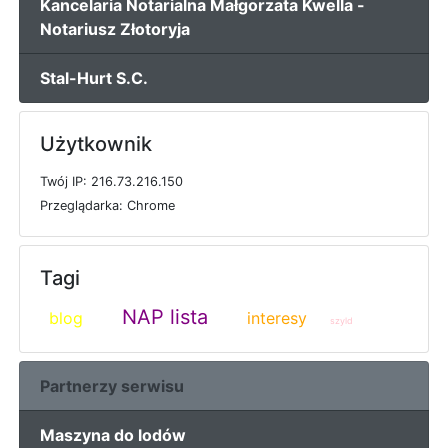
Kancelaria Notarialna Małgorzata Kwella -
Notariusz Złotoryja
Stal-Hurt S.C.
Użytkownik
T
w
ó
j
I
P: 216.73.216.150
P
r
z
e
g
l
ą
d
a
r
k
a: Chrome
Tagi
NAP lista
blog
interesy
szyld
Partnerzy serwisu
Maszyna do lodów