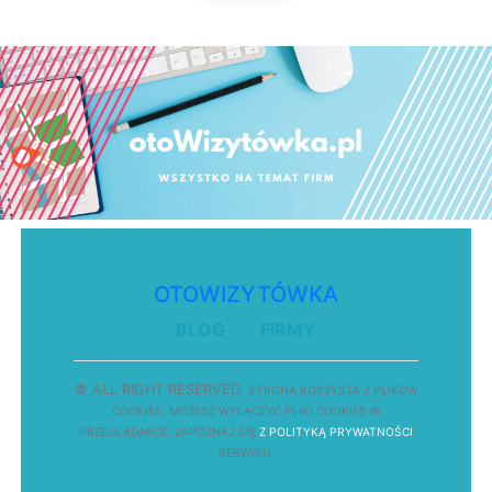
OTOWIZYTÓWKA
BLOG
FIRMY
© ALL RIGHT RESERVED.
STRONA
K
O
R
Z
Y
S
T
A Z PLIKÓW
COOKIES.
M
O
Ż
E
S
Z
W
Y
Ł
Ą
C
Z
Y
Ć
P
L
I
K
I
C
O
O
K
I
E
S W
PRZEGLĄDARCE.
Z
A
P
O
Z
N
A
J
S
I
Ę
Z POLITYKĄ PRYWATNOŚCI
S
E
R
W
I
S
U.