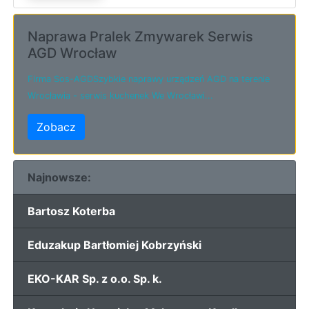
Naprawa Pralek Zmywarek Serwis
AGD Wrocław
Firma Sos-AGDSzybkie naprawy urządzeń AGD na terenie
Wrocławia - serwis kuchenek We Wrocławi...
Zobacz
Najnowsze:
Bartosz Koterba
Eduzakup Bartłomiej Kobrzyński
EKO-KAR Sp. z o.o. Sp. k.