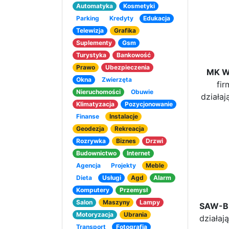
Automatyka
Kosmetyki
Parking
Kredyty
Edukacja
Telewizja
Grafika
Suplementy
Gsm
Turystyka
Bankowość
Prawo
Ubezpieczenia
MK W
Okna
Zwierzęta
fi
Nieruchomości
Obuwie
działa
Klimatyzacja
Pozycjonowanie
Finanse
Instalacje
Geodezja
Rekreacja
Rozrywka
Biznes
Drzwi
Budownictwo
Internet
Agencja
Projekty
Meble
Dieta
Usługi
Agd
Alarm
Komputery
Przemysł
Salon
Maszyny
Lampy
SAW-
Motoryzacja
Ubrania
działa
Transport
Fotografia