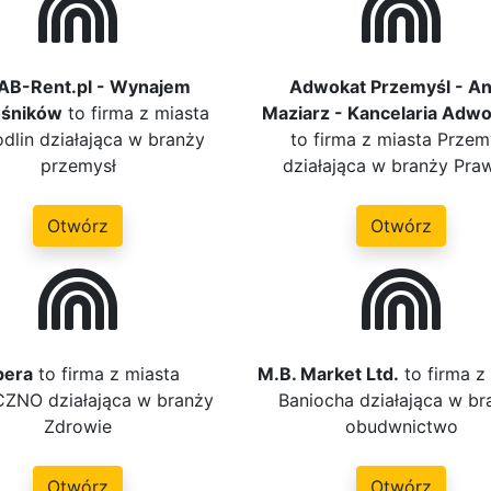
AB-Rent.pl - Wynajem
Adwokat Przemyśl - A
śników
to firma z miasta
Maziarz - Kancelaria Adw
dlin działająca w branży
to firma z miasta Przem
przemysł
działająca w branży Pra
Otwórz
Otwórz
pera
to firma z miasta
M.B. Market Ltd.
to firma z
ZNO działająca w branży
Baniocha działająca w br
Zdrowie
obudwnictwo
Otwórz
Otwórz