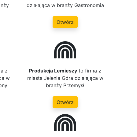
anży
działająca w branży Gastronomia
Otwórz
ma z
Produkcja Lemieszy
to firma z
ąca w
miasta Jelenia Góra działająca w
ony
branży Przemysł
Otwórz