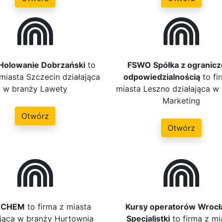
Holowanie Dobrzański
to
FSWO Spółka z ogranic
 miasta Szczecin działająca
odpowiedzialnością
to fi
w branży Lawety
miasta Leszno działająca w
Marketing
Otwórz
Otwórz
-CHEM
to firma z miasta
Kursy operatorów Wrocł
ająca w branży Hurtownia
Specjalistki
to firma z mi