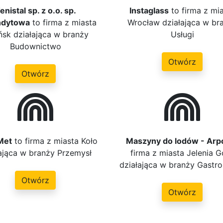
enistal sp. z o.o. sp.
Instaglass
to firma z mi
dytowa
to firma z miasta
Wrocław działająca w br
sk działająca w branży
Usługi
Budownictwo
Otwórz
Otwórz
Met
to firma z miasta Koło
Maszyny do lodów - Arp
ająca w branży Przemysł
firma z miasta Jelenia G
działająca w branży Gastr
Otwórz
Otwórz