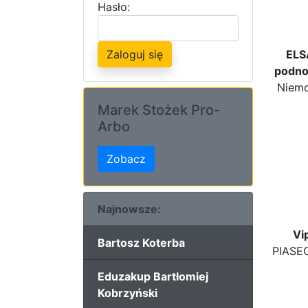
Hasło:
Zaloguj się
ELS
podno
Niemo
Marek Stożek Pro-
Arbo
Zobacz
Najnowsze:
Vi
Bartosz Koterba
PIASEC
Eduzakup Bartłomiej
Kobrzyński