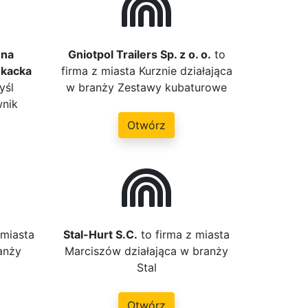
nna
Gniotpol Trailers Sp. z o. o.
to
okacka
firma z miasta Kurznie działająca
yśl
w branży Zestawy kubaturowe
wnik
Otwórz
 miasta
Stal-Hurt S.C.
to firma z miasta
anży
Marciszów działająca w branży
Stal
Otwórz