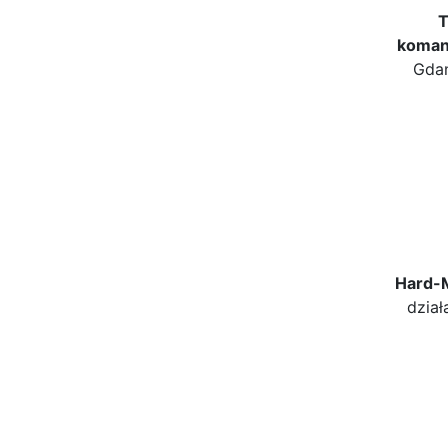
T
koman
Gdań
Hard-
dział