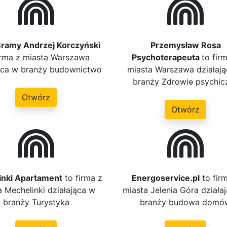
Bramy Andrzej Korczyński
Przemysław Rosa
irma z miasta Warszawa
Psychoterapeuta
to fir
jąca w branży budownictwo
miasta Warszawa działaj
branży Zdrowie psychic
Otwórz
Otwórz
inki Apartament
to firma z
Energoservice.pl
to fir
a Mechelinki działająca w
miasta Jelenia Góra działa
branży Turystyka
branży budowa domó