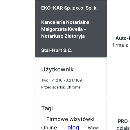
EKO-KAR Sp. z o.o. Sp. k.
Kancelaria Notarialna
Małgorzata Kwella -
Notariusz Złotoryja
Auto-
firma z
Stal-Hurt S.C.
Użytkownik
T
w
ó
j
I
P: 216.73.217.109
P
r
z
e
g
l
ą
d
a
r
k
a: Chrome
Tagi
Firmowe wizytówki
PRO
blog
Online
dział
Wizyt