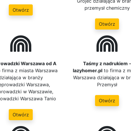
Grójec działająca w bra
przemysł chemiczny
Otwórz
Otwórz
rowadzki Warszawa od A
Taśmy z nadrukiem 
 firma z miasta Warszawa
lazyhomer.pl
to firma z m
działająca w branży
Warszawa działająca w b
eprowadzki Warszawa,
Przemysł
prowadzki w Warszawie,
rowadzki Warszawa Tanio
Otwórz
Otwórz