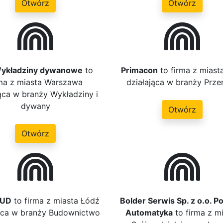
Otwórz
Otwórz
ykładziny dywanowe
to
Primacon
to firma z miast
rma z miasta Warszawa
działająca w branży Prze
jąca w branży Wykładziny i
dywany
Otwórz
Otwórz
BUD
to firma z miasta Łódź
Bolder Serwis Sp. z o.o. P
jąca w branży Budownictwo
Automatyka
to firma z m