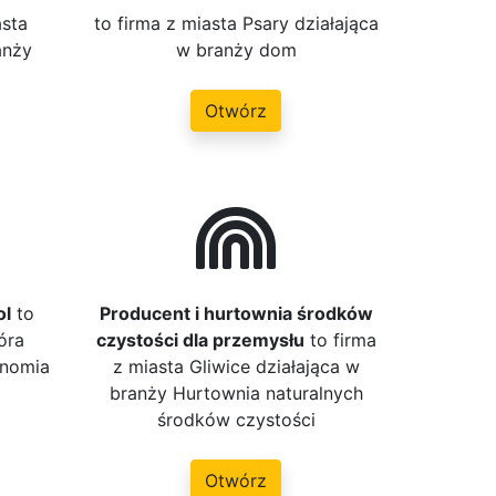
asta
to firma z miasta Psary działająca
anży
w branży dom
Otwórz
ol
to
Producent i hurtownia środków
óra
czystości dla przemysłu
to firma
onomia
z miasta Gliwice działająca w
branży Hurtownia naturalnych
środków czystości
Otwórz