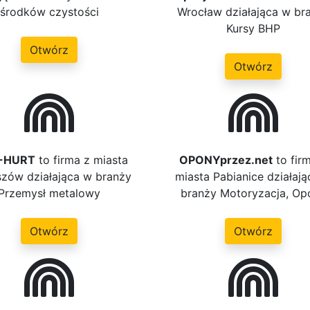
środków czystości
Wrocław działająca w br
Kursy BHP
Otwórz
Otwórz
-HURT
to firma z miasta
OPONYprzez.net
to fir
szów działająca w branży
miasta Pabianice działaj
Przemysł metalowy
branży Motoryzacja, Op
Otwórz
Otwórz