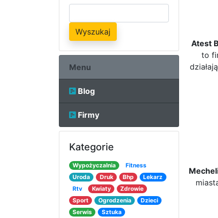
Wyszukaj
Atest 
to f
działa
Menu
Blog
Firmy
Kategorie
Wypożyczalnia
Fitness
Mechel
Uroda
Druk
Bhp
Lekarz
miast
Rtv
Kwiaty
Zdrowie
Sport
Ogrodzenia
Dzieci
Serwis
Sztuka