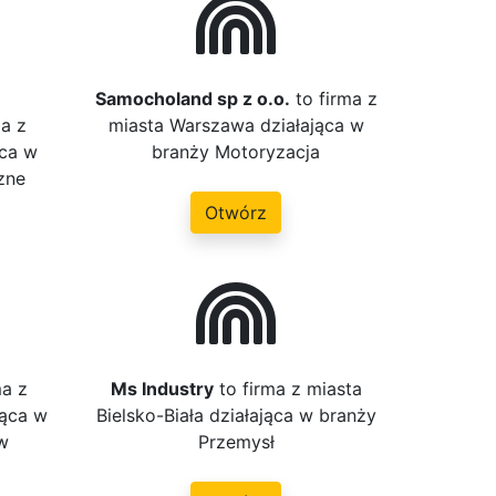
Samocholand sp z o.o.
to firma z
ma z
miasta Warszawa działająca w
ąca w
branży Motoryzacja
zne
Otwórz
ma z
Ms Industry
to firma z miasta
jąca w
Bielsko-Biała działająca w branży
w
Przemysł