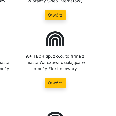
nży
w branży Sklep internetowy
Otwórz
-
A+ TECH Sp. z o.o.
to firma z
iasta
miasta Warszawa działająca w
ranży
branży Elektrozawory
Otwórz