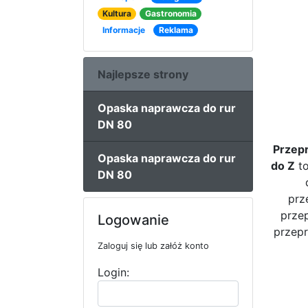
Kultura
Gastronomia
Informacje
Reklama
Najlepsze strony
Opaska naprawcza do rur
DN 80
Przep
Opaska naprawcza do rur
do Z
to
DN 80
prz
prze
Logowanie
przep
Zaloguj się lub załóż konto
Login: