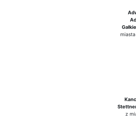
Adw
Ad
Gałki
miasta
Kanc
Stettn
z mi