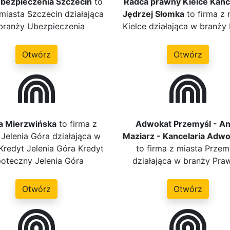
Ubezpieczenia Szczecin
to
Radca prawny Kielce Kanc
 miasta Szczecin działająca
Jędrzej Słomka
to firma z 
branży Ubezpieczenia
Kielce działająca w branży
Otwórz
Otwórz
ia Mierzwińska
to firma z
Adwokat Przemyśl - A
 Jelenia Góra działająca w
Maziarz - Kancelaria Adw
Kredyt Jelenia Góra Kredyt
to firma z miasta Przem
poteczny Jelenia Góra
działająca w branży Pra
Otwórz
Otwórz