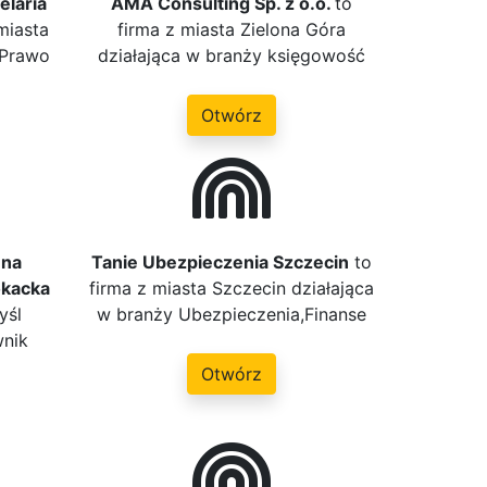
elaria
AMA Consulting Sp. z o.o.
to
miasta
firma z miasta Zielona Góra
 Prawo
działająca w branży księgowość
Otwórz
nna
Tanie Ubezpieczenia Szczecin
to
okacka
firma z miasta Szczecin działająca
yśl
w branży Ubezpieczenia,Finanse
wnik
Otwórz