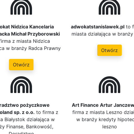
kat Nidzica Kancelaria
adwokatstanislawek.pl
to 
cka Michał Przyborowski
miasta działająca w branży 
firma z miasta Nidzica
ąca w branży Radca Prawny
Otwórz
Otwórz
radztwo pożyczkowe
Art Finance Artur Janczew
oland sp. z o.o.
to firma z
firma z miasta Leszno dzia
a Białystok działająca w
w branży kredyty hipote
ży Finanse, Bankowość,
leszno
Doradztwo