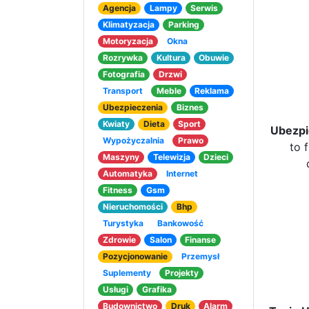
Agencja
Lampy
Serwis
Klimatyzacja
Parking
Motoryzacja
Okna
Rozrywka
Kultura
Obuwie
Fotografia
Drzwi
Transport
Meble
Reklama
Ubezpieczenia
Biznes
Kwiaty
Dieta
Sport
Ubezpi
Wypożyczalnia
Prawo
to 
Maszyny
Telewizja
Dzieci
Automatyka
Internet
Fitness
Gsm
Nieruchomości
Bhp
Turystyka
Bankowość
Zdrowie
Salon
Finanse
Pozycjonowanie
Przemysł
Suplementy
Projekty
Usługi
Grafika
Budownictwo
Druk
Alarm