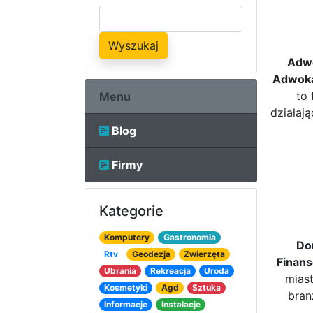
Wyszukaj
Adwo
Adwoka
to 
Menu
działaj
Blog
Firmy
Kategorie
Komputery
Gastronomia
Do
Rtv
Geodezja
Zwierzęta
Finans
Ubrania
Rekreacja
Uroda
miast
Kosmetyki
Agd
Sztuka
bran
Informacje
Instalacje