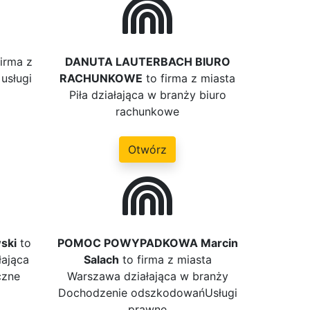
firma z
DANUTA LAUTERBACH BIURO
usługi
RACHUNKOWE
to firma z miasta
Piła działająca w branży biuro
rachunkowe
Otwórz
ski
to
POMOC POWYPADKOWA Marcin
łająca
Salach
to firma z miasta
czne
Warszawa działająca w branży
Dochodzenie odszkodowańUsługi
prawne