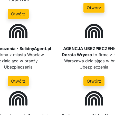
Otwórz
Otwórz
eczenia - SolidnyAgent.pl
AGENCJA UBEZPIECZEN
firma z miasta Wrocław
Dorota Wrycza
to firma z 
działająca w branży
Warszawa działająca w b
Ubezpieczenia
Ubezpieczenia
Otwórz
Otwórz