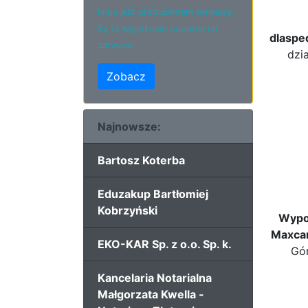
kraju jest producentem lemieszy.
Są to wyjątkowo odporne na
dlaspe
zarysow...
dzi
Zobacz
Najnowsze:
Bartosz Koterba
Eduzakup Bartłomiej
Kobrzyński
Wypo
Maxca
EKO-KAR Sp. z o.o. Sp. k.
Gór
Kancelaria Notarialna
Małgorzata Kwella -