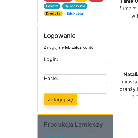
Tanie 
Lekarz
Ogrodzenia
firma z
Kredyty
Edukacja
w 
Logowanie
Zaloguj się lub załóż konto
Login:
Natal
Hasło:
miasta
branży 
hi
Zaloguj się
Produkcja Lemieszy
Kilkanaście spółek w w naszym