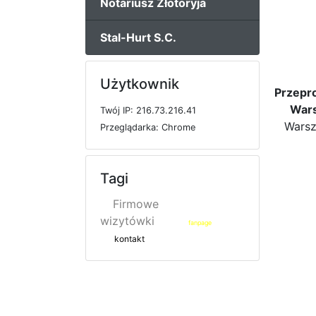
Notariusz Złotoryja
Stal-Hurt S.C.
Użytkownik
Przepr
War
T
w
ó
j
I
P: 216.73.216.41
Warsz
P
r
z
e
g
l
ą
d
a
r
k
a: Chrome
Tagi
Firmowe
wizytówki
fanpage
kontakt