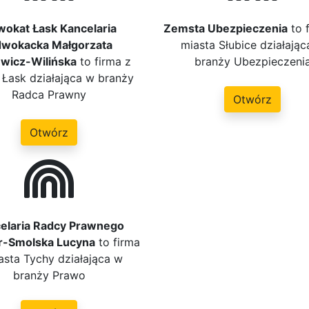
okat Łask Kancelaria
Zemsta Ubezpieczenia
to 
wokacka Małgorzata
miasta Słubice działając
ewicz-Wilińska
to firma z
branży Ubezpieczeni
 Łask działająca w branży
Radca Prawny
Otwórz
Otwórz
elaria Radcy Prawnego
er-Smolska Lucyna
to firma
asta Tychy działająca w
branży Prawo