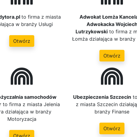
dytora.pl
to firma z miasta
Adwokat Łomża Kancela
ałająca w branży Usługi
Adwokacka Wojciec
Lutrzykowski
to firma z m
Łomża działająca w branży
Otwórz
Otwórz
życzalnia samochodów
Ubezpieczenia Szczecin
to
r
to firma z miasta Jelenia
z miasta Szczecin działaj
a działająca w branży
branży Finanse
Motoryzacja
Otwórz
Otwórz