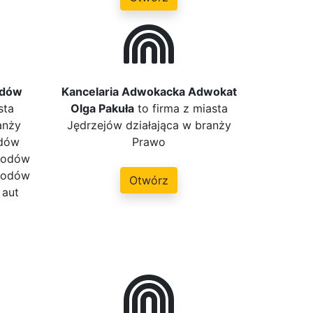
odów
Kancelaria Adwokacka Adwokat
sta
Olga Pakuła
to firma z miasta
anży
Jędrzejów działająca w branży
odów
Prawo
hodów
hodów
Otwórz
 aut