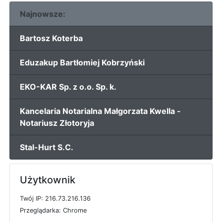
Najnowsze:
Bartosz Koterba
Eduzakup Bartłomiej Kobrzyński
EKO-KAR Sp. z o.o. Sp. k.
Kancelaria Notarialna Małgorzata Kwella -
Notariusz Złotoryja
Stal-Hurt S.C.
Użytkownik
T
w
ó
j
I
P: 216.73.216.136
P
r
z
e
g
l
ą
d
a
r
k
a: Chrome