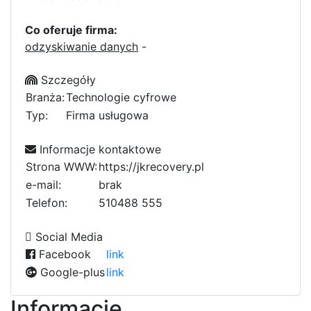
Co oferuje firma:
odzyskiwanie danych
-
Szczegóły
Branża:
Technologie cyfrowe
Typ:
Firma usługowa
Informacje kontaktowe
Strona WWW:
https://jkrecovery.pl
e-mail:
brak
Telefon:
5
1
0
4
8
8
b
4
5
5
5
8
5
4
1
Social Media
Facebook
link
Google-plus
link
Informacje