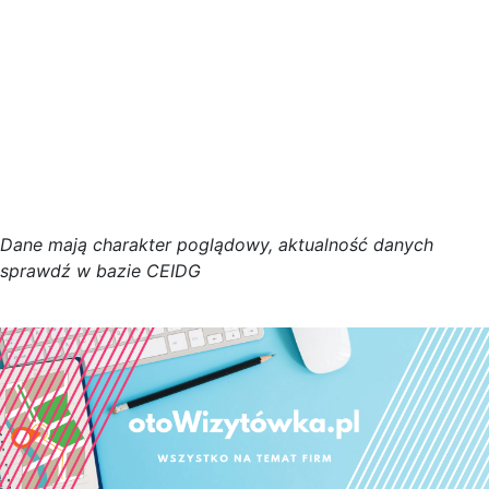
D
a
n
e
m
a
j
ą
c
h
a
r
a
k
t
e
r poglądowy,
a
k
t
u
a
l
n
o
ś
ć
d
a
n
y
c
h
s
p
r
a
w
d
ź w bazie CEIDG