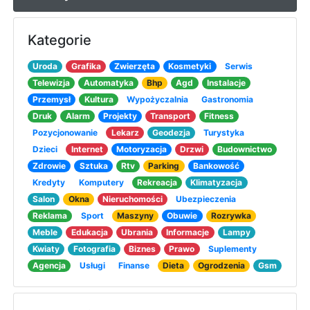
Kategorie
Uroda
Grafika
Zwierzęta
Kosmetyki
Serwis
Telewizja
Automatyka
Bhp
Agd
Instalacje
Przemysł
Kultura
Wypożyczalnia
Gastronomia
Druk
Alarm
Projekty
Transport
Fitness
Pozycjonowanie
Lekarz
Geodezja
Turystyka
Dzieci
Internet
Motoryzacja
Drzwi
Budownictwo
Zdrowie
Sztuka
Rtv
Parking
Bankowość
Kredyty
Komputery
Rekreacja
Klimatyzacja
Salon
Okna
Nieruchomości
Ubezpieczenia
Reklama
Sport
Maszyny
Obuwie
Rozrywka
Meble
Edukacja
Ubrania
Informacje
Lampy
Kwiaty
Fotografia
Biznes
Prawo
Suplementy
Agencja
Usługi
Finanse
Dieta
Ogrodzenia
Gsm