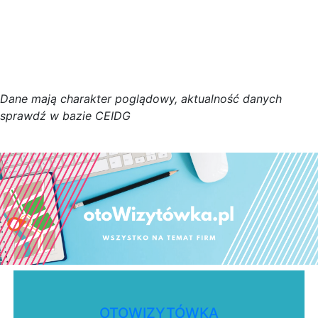
D
a
n
e
m
a
j
ą
c
h
a
r
a
k
t
e
r poglądowy,
a
k
t
u
a
l
n
o
ś
ć
d
a
n
y
c
h
s
p
r
a
w
d
ź w bazie CEIDG
OTOWIZYTÓWKA