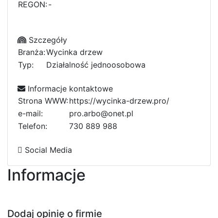
REGON:
-
Szczegóły
Branża:
Wycinka drzew
Typ:
Działalność jednoosobowa
Informacje kontaktowe
Strona WWW:
https://wycinka-drzew.pro/
e-mail:
pro.arbo@onet.pl
Telefon:
7
0
3
1
0
1
8
8
9
9
8
8
6
4
Social Media
Informacje
Dodaj opinię o firmie