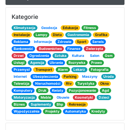
Kategorie
Klimatyzacja
Geodezja
Edukacja
Fitness
Instalacje
Lampy
Dieta
Gastronomia
Grafika
Reklama
Informacje
Zdrowie
Sport
Serwis
Bankowość
Budownictwo
Finanse
Zwierzęta
Drzwi
Ogrodzenia
Sztuka
Kultura
Salon
Gsm
Usługi
Agencja
Ubrania
Rozrywka
Prawo
Przemysł
Transport
Alarm
Lekarz
Fotografia
Internet
Ubezpieczenia
Parking
Maszyny
Uroda
Telewizja
Nieruchomości
Rtv
Turystyka
Okna
Komputery
Druk
Kwiaty
Pozycjonowanie
Agd
Motoryzacja
Meble
Obuwie
Kosmetyki
Dzieci
Biznes
Suplementy
Bhp
Rekreacja
Wypożyczalnia
Projekty
Automatyka
Kredyty