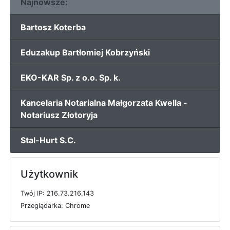
Najnowsze:
Bartosz Koterba
Eduzakup Bartłomiej Kobrzyński
EKO-KAR Sp. z o.o. Sp. k.
Kancelaria Notarialna Małgorzata Kwella -
Notariusz Złotoryja
Stal-Hurt S.C.
Użytkownik
T
w
ó
j
I
P: 216.73.216.143
P
r
z
e
g
l
ą
d
a
r
k
a: Chrome