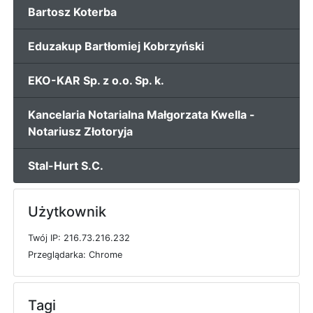
Bartosz Koterba
Eduzakup Bartłomiej Kobrzyński
EKO-KAR Sp. z o.o. Sp. k.
Kancelaria Notarialna Małgorzata Kwella -
Notariusz Złotoryja
Stal-Hurt S.C.
Użytkownik
T
w
ó
j
I
P: 216.73.216.232
P
r
z
e
g
l
ą
d
a
r
k
a: Chrome
Tagi