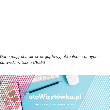
D
a
n
e
m
a
j
ą
c
h
a
r
a
k
t
e
r poglądowy,
a
k
t
u
a
l
n
o
ś
ć
d
a
n
y
c
h
s
p
r
a
w
d
ź w bazie CEIDG