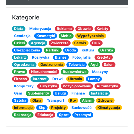
Kategorie
Dieta
Motoryzacja
Reklama
Obuwie
Kwiaty
Geodezja
Kosmetyki
Meble
Wypożyczalnia
Dzieci
Agencja
Zwierzęta
Serwis
Druk
Ubezpieczenia
Parking
Uroda
Kultura
Grafika
Lekarz
Rozrywka
Biznes
Fotografia
Kredyty
Ogrodzenia
Gastronomia
Telewizja
Agd
Salon
Prawo
Nieruchomości
Budownictwo
Maszyny
Fitness
Internet
Drzwi
Ubrania
Lampy
Komputery
Turystyka
Pozycjonowanie
Automatyka
Gsm
Suplementy
Usługi
Finanse
Instalacje
Sztuka
Okna
Transport
Rtv
Alarm
Zdrowie
Informacje
Bhp
Projekty
Bankowość
Klimatyzacja
Rekreacja
Edukacja
Sport
Przemysł