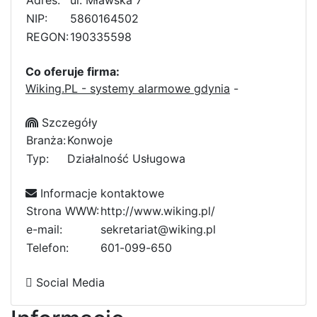
Adres:
ul. Mławska 7
NIP:
5860164502
REGON:
190335598
Co oferuje firma:
Wiking.PL - systemy alarmowe gdynia
-
Szczegóły
Branża:
Konwoje
Typ:
Działalność Usługowa
Informacje kontaktowe
Strona WWW:
http://www.wiking.pl/
e-mail:
sekretariat@wiking.pl
Telefon:
6
e
0
1
-
0
9
9
-
6
5
0
5
Social Media