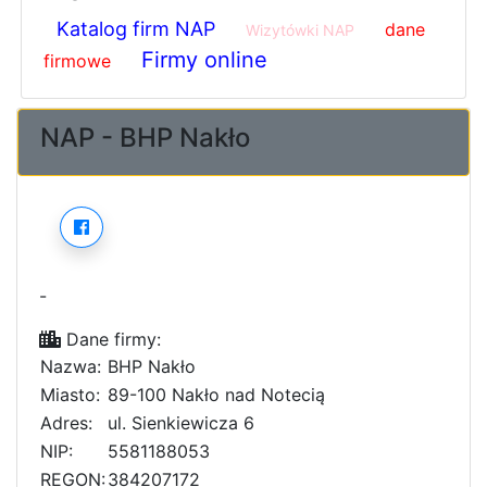
Katalog firm NAP
dane
Wizytówki NAP
Firmy online
firmowe
NAP - BHP Nakło
-
Dane firmy:
Nazwa:
BHP Nakło
Miasto:
89-100 Nakło nad Notecią
Adres:
ul. Sienkiewicza 6
NIP:
5581188053
REGON:
384207172