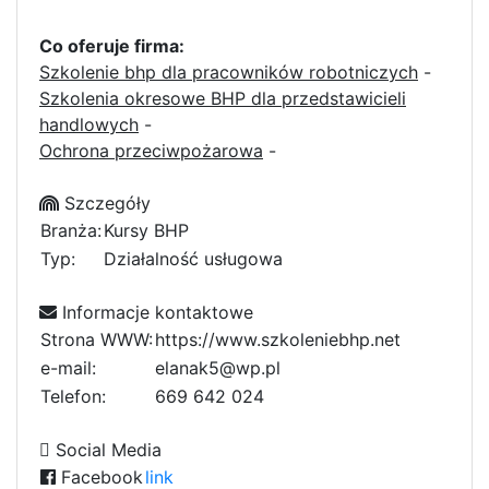
Co oferuje firma:
Szkolenie bhp dla pracowników robotniczych
-
Szkolenia okresowe BHP dla przedstawicieli
handlowych
-
Ochrona przeciwpożarowa
-
Szczegóły
Branża:
Kursy BHP
Typ:
Działalność usługowa
Informacje kontaktowe
Strona WWW:
https://www.szkoleniebhp.net
e-mail:
elanak5@wp.pl
Telefon:
6
6
9
6
5
4
2
0
2
4
0
a
Social Media
Facebook
link