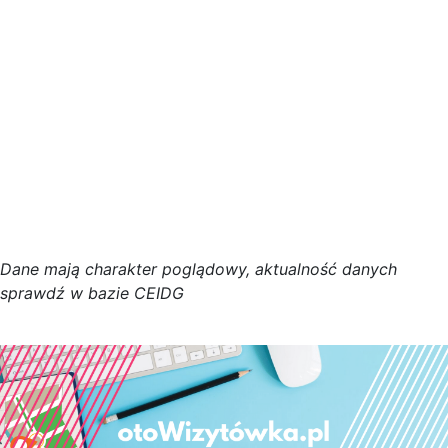
D
a
n
e
m
a
j
ą
c
h
a
r
a
k
t
e
r poglądowy,
a
k
t
u
a
l
n
o
ś
ć
d
a
n
y
c
h
s
p
r
a
w
d
ź w bazie CEIDG