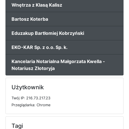
Wnętrza z Klasą Kalisz
Bartosz Koterba
Eduzakup Bartłomiej Kobrzyński
EKO-KAR Sp. z o.o. Sp. k.
Kancelaria Notarialna Małgorzata Kwella -
Notariusz Złotoryja
Użytkownik
T
w
ó
j
I
P: 216.73.217.23
P
r
z
e
g
l
ą
d
a
r
k
a: Chrome
Tagi