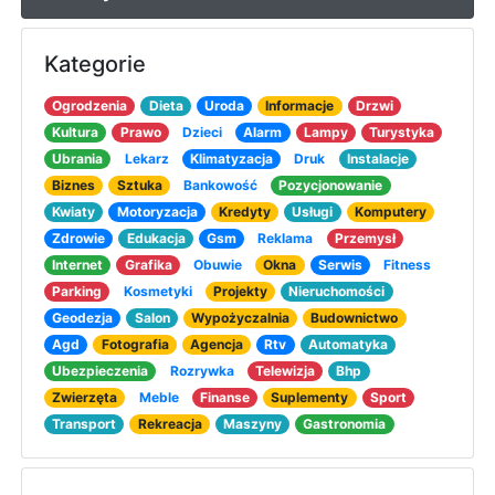
Kategorie
Ogrodzenia
Dieta
Uroda
Informacje
Drzwi
Kultura
Prawo
Dzieci
Alarm
Lampy
Turystyka
Ubrania
Lekarz
Klimatyzacja
Druk
Instalacje
Biznes
Sztuka
Bankowość
Pozycjonowanie
Kwiaty
Motoryzacja
Kredyty
Usługi
Komputery
Zdrowie
Edukacja
Gsm
Reklama
Przemysł
Internet
Grafika
Obuwie
Okna
Serwis
Fitness
Parking
Kosmetyki
Projekty
Nieruchomości
Geodezja
Salon
Wypożyczalnia
Budownictwo
Agd
Fotografia
Agencja
Rtv
Automatyka
Ubezpieczenia
Rozrywka
Telewizja
Bhp
Zwierzęta
Meble
Finanse
Suplementy
Sport
Transport
Rekreacja
Maszyny
Gastronomia