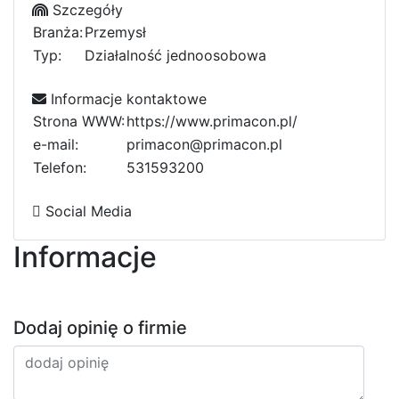
Szczegóły
Branża:
Przemysł
Typ:
Działalność jednoosobowa
Informacje kontaktowe
Strona WWW:
https://www.primacon.pl/
e-mail:
primacon@primacon.pl
Telefon:
7
5
d
3
1
5
9
e
3
2
4
0
0
b
c
Social Media
Informacje
Dodaj opinię o firmie