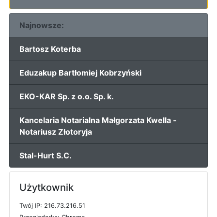
Najnowsze:
Bartosz Koterba
Eduzakup Bartłomiej Kobrzyński
EKO-KAR Sp. z o.o. Sp. k.
Kancelaria Notarialna Małgorzata Kwella -
Notariusz Złotoryja
Stal-Hurt S.C.
Użytkownik
T
w
ó
j
I
P: 216.73.216.51