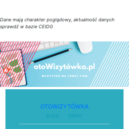
D
a
n
e
m
a
j
ą
c
h
a
r
a
k
t
e
r poglądowy,
a
k
t
u
a
l
n
o
ś
ć
d
a
n
y
c
h
s
p
r
a
w
d
ź w bazie CEIDG
OTOWIZYTÓWKA
BLOG
FIRMY