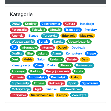
Kategorie
Drzwi
Kredyty
Gastronomia
Kultura
Instalacje
Fotografia
Telewizja
Obuwie
Transport
Projekty
Agencja
Biznes
Turystyka
Edukacja
Maszyny
Wypożyczalnia
Serwis
Sztuka
Ubezpieczenia
Rtv
Informacje
Internet
Dzieci
Geodezja
Grafika
Bhp
Lekarz
Alarm
Komputery
Prawo
Druk
Meble
Salon
Reklama
Kwiaty
Gsm
Klimatyzacja
Okna
Dieta
Ubrania
Bankowość
Przemysł
Parking
Pozycjonowanie
Uroda
Zdrowie
Automatyka
Kosmetyki
Usługi
Suplementy
Fitness
Rekreacja
Sport
Ogrodzenia
Motoryzacja
Agd
Finanse
Budownictwo
Rozrywka
Nieruchomości
Lampy
Zwierzęta