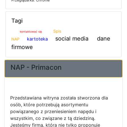
P
r
z
e
g
l
ą
d
a
r
k
a: Chrome
Tagi
Spis
kontaktować się
social media
dane
kartoteka
NAP
firmowe
NAP - Primacon
Przedstawiana witryna została stworzona dla
osób, które potrzebują asortymentu
powiązanego z przeniesieniem napędu i
wszystkim, co związane z tą dziedziną.
Jesteśmy firmą, która nie tylko proponuje