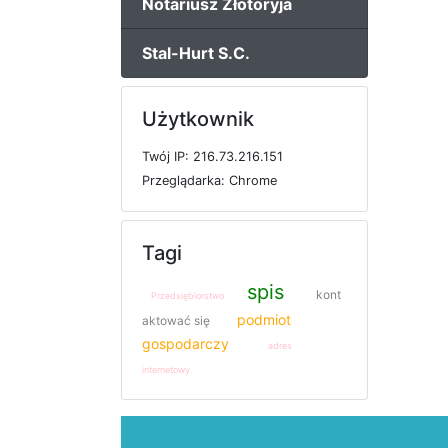
Notariusz Złotoryja
Stal-Hurt S.C.
Użytkownik
T
w
ó
j
I
P: 216.73.216.151
P
r
z
e
g
l
ą
d
a
r
k
a: Chrome
Tagi
spis
kont
Przedsiębiorstwo
podmiot
aktować się
gospodarczy
adres
internetowy