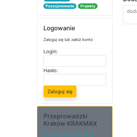
Pozycjonowanie
Projekty
Logowanie
Zaloguj się lub załóż konto
Login:
Hasło:
Zaloguj się
Przeprowadzki
Kraków KRAKMAX
Solidne podejście do usług