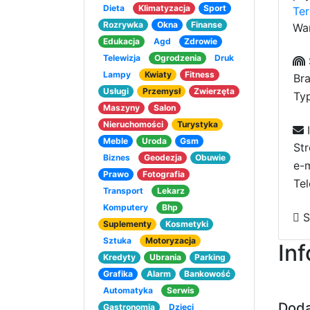
Dieta
Klimatyzacja
Sport
Ter
Rozrywka
Okna
Finanse
Wa
Edukacja
Agd
Zdrowie
Telewizja
Ogrodzenia
Druk
Lampy
Kwiaty
Fitness
Bra
Usługi
Przemysł
Zwierzęta
Typ
Maszyny
Salon
Nieruchomości
Turystyka
I
Meble
Uroda
Gsm
St
Biznes
Geodezja
Obuwie
e-m
Prawo
Fotografia
Tel
Transport
Lekarz
Komputery
Bhp
S
Suplementy
Kosmetyki
Sztuka
Motoryzacja
In
Kredyty
Ubrania
Parking
Grafika
Alarm
Bankowość
Automatyka
Serwis
Doda
Gastronomia
Dzieci