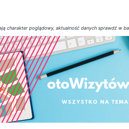
a
j
ą
c
h
a
r
a
k
t
e
r poglądowy,
a
k
t
u
a
l
n
o
ś
ć
d
a
n
y
c
h
s
p
r
a
w
d
ź w b