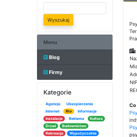
Wyszukaj
Psy
Ter
Pra
Menu
Blog
Na
Mia
Firmy
Adr
NIP
RE
Kategorie
Agencja
Ubezpieczenia
Co 
Internet
Rtv
Informacje
Ps
Instalacje
Reklama
Kultura
ind
Drzwi
Budownictwo
Psy
Rekreacja
Wypożyczalnia
ps