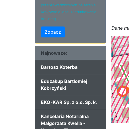
przeprowadzkowych na terenie
KrakowaSolidne ukierunkowanie
do usług ...
D
a
n
e
m
Zobacz
Najnowsze:
Bartosz Koterba
Eduzakup Bartłomiej
Kobrzyński
EKO-KAR Sp. z o.o. Sp. k.
Kancelaria Notarialna
Małgorzata Kwella -