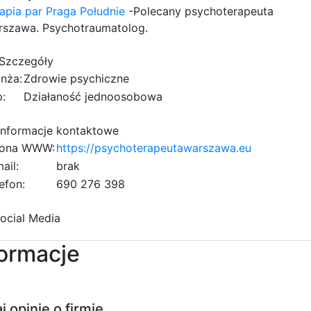
apia par Praga Południe
-Polecany psychoterapeuta
rszawa. Psychotraumatolog.
Szczegóły
nża:
Zdrowie psychiczne
:
Działaność jednoosobowa
nformacje kontaktowe
rona WWW:
https://psychoterapeutawarszawa.eu
ail:
brak
efon:
6
9
0
2
7
6
0
3
9
8
8
1
ocial Media
formacje
j opinię o firmie