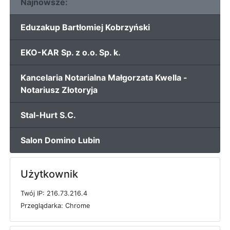
Najnowsze:
Eduzakup Bartłomiej Kobrzyński
EKO-KAR Sp. z o.o. Sp. k.
Kancelaria Notarialna Małgorzata Kwella -
Notariusz Złotoryja
Stal-Hurt S.C.
Salon Domino Lubin
Użytkownik
T
w
ó
j
I
P: 216.73.216.4
P
r
z
e
g
l
ą
d
a
r
k
a: Chrome