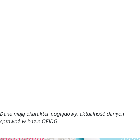
D
a
n
e
m
a
j
ą
c
h
a
r
a
k
t
e
r poglądowy,
a
k
t
u
a
l
n
o
ś
ć
d
a
n
y
c
h
s
p
r
a
w
d
ź w bazie CEIDG