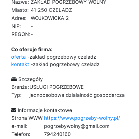
Nazwa:
ZAKŁAD POGRZEBOWY WOLNY
Miasto:
41-250 CZELADZ
Adres:
WOJKOWICKA 2
NIP:
-
REGON:
-
Co oferuje firma:
oferta
-zakład pogrzebowy czeladz
kontakt
-zakład pogrzebowy czeladz
Szczegóły
Branża:
USŁUGI POGRZEBOWE
Typ:
jednoosobowa działalność gospodarcza
Informacje kontaktowe
Strona WWW:
https://www.pogrzeby-wolny.pl/
e-mail:
pogrzebywolny@gmail.com
Telefon:
7
9
4
2
4
0
1
6
0