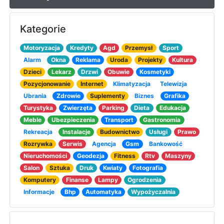
Kategorie
Motoryzacja
Kredyty
Agd
Przemysł
Sport
Alarm
Okna
Reklama
Uroda
Projekty
Kultura
Dzieci
Lekarz
Drzwi
Obuwie
Kosmetyki
Pozycjonowanie
Internet
Klimatyzacja
Telewizja
Ubrania
Zdrowie
Suplementy
Biznes
Grafika
Turystyka
Zwierzęta
Parking
Dieta
Edukacja
Meble
Ubezpieczenia
Transport
Gastronomia
Rekreacja
Instalacje
Budownictwo
Usługi
Prawo
Rozrywka
Serwis
Agencja
Gsm
Bankowość
Nieruchomości
Geodezja
Fitness
Rtv
Maszyny
Salon
Sztuka
Druk
Kwiaty
Fotografia
Komputery
Finanse
Lampy
Ogrodzenia
Informacje
Bhp
Automatyka
Wypożyczalnia