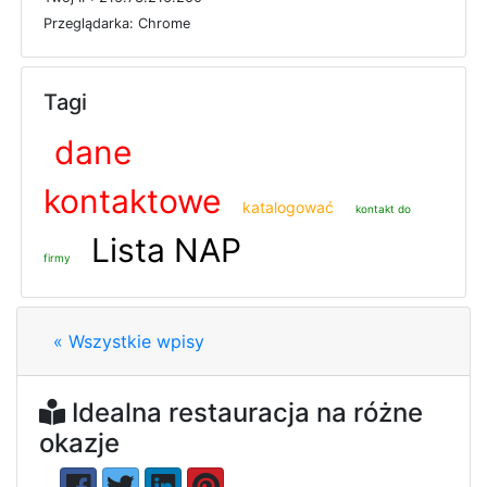
P
r
z
e
g
l
ą
d
a
r
k
a: Chrome
Tagi
dane
kontaktowe
katalogować
kontakt do
Lista NAP
firmy
« Wszystkie wpisy
Idealna restauracja na różne
okazje