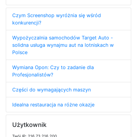
Czym Screenshop wyróżnia się wśród
konkurencji?
Wypożyczalnia samochodów Target Auto -
solidna usługa wynajmu aut na lotniskach w
Polsce
Wymiana Opon: Czy to zadanie dla
Profesjonalistów?
Części do wymagających maszyn
Idealna restauracja na różne okazje
Użytkownik
T
w
ó
j
I
P: 216.73.216.200