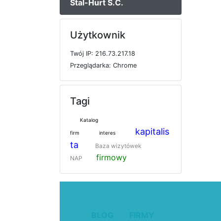
Stal-Hurt S.C.
Użytkownik
T
w
ó
j
I
P: 216.73.217.18
P
r
z
e
g
l
ą
d
a
r
k
a: Chrome
Tagi
Katalog
kapitalis
firm
interes
ta
Baza wizytówek
firmowy
NAP
BLOG
FIRMY