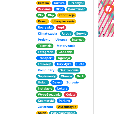
Grafika
Kultura
Przemysł
Reklama
Okna
Bankowość
Rtv
Bhp
Informacje
Prawo
Ubezpieczenia
Rozrywka
Agd
Klimatyzacja
Uroda
Serwis
Projekty
Ubrania
Internet
Telewizja
Motoryzacja
Fotografia
Geodezja
Transport
Agencja
Edukacja
Turystyka
Dieta
Komputery
Gastronomia
Suplementy
Obuwie
Druk
Usługi
Dzieci
Zdrowie
Instalacje
Lekarz
Wypożyczalnia
Kwiaty
Kosmetyki
Parking
Zwierzęta
Automatyka
Salon
Pozycjonowanie