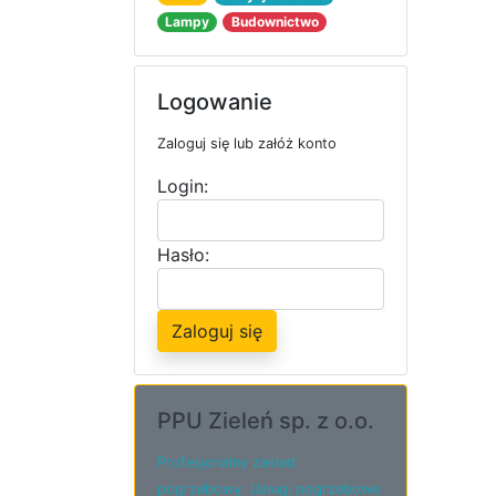
Lampy
Budownictwo
Logowanie
Zaloguj się lub załóż konto
Login:
Hasło:
Zaloguj się
PPU Zieleń sp. z o.o.
Profesjonalny zakład
pogrzebowy. Usługi pogrzebowe