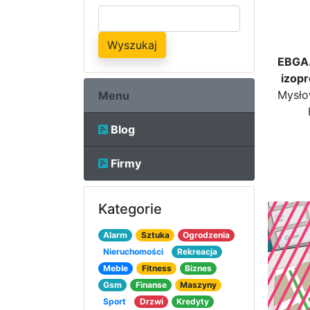
Wyszukaj
EBGA.
izop
Mysło
Menu
Blog
Firmy
Kategorie
Alarm
Sztuka
Ogrodzenia
Nieruchomości
Rekreacja
Meble
Fitness
Biznes
Gsm
Finanse
Maszyny
Sport
Drzwi
Kredyty