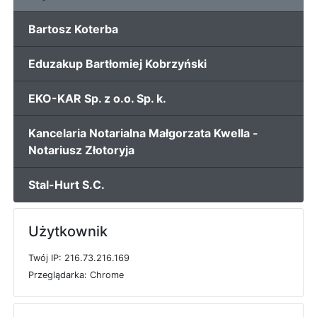
Bartosz Koterba
Eduzakup Bartłomiej Kobrzyński
EKO-KAR Sp. z o.o. Sp. k.
Kancelaria Notarialna Małgorzata Kwella -
Notariusz Złotoryja
Stal-Hurt S.C.
Użytkownik
T
w
ó
j
I
P: 216.73.216.169
P
r
z
e
g
l
ą
d
a
r
k
a: Chrome