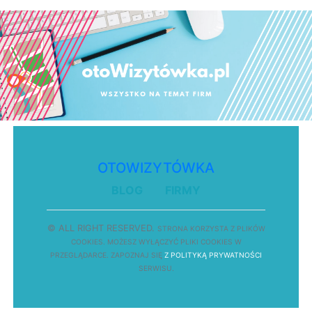
OTOWIZYTÓWKA
BLOG
FIRMY
© ALL RIGHT RESERVED.
STRONA
K
O
R
Z
Y
S
T
A Z PLIKÓW
COOKIES.
M
O
Ż
E
S
Z
W
Y
Ł
Ą
C
Z
Y
Ć
P
L
I
K
I
C
O
O
K
I
E
S W
PRZEGLĄDARCE.
Z
A
P
O
Z
N
A
J
S
I
Ę
Z POLITYKĄ PRYWATNOŚCI
S
E
R
W
I
S
U.