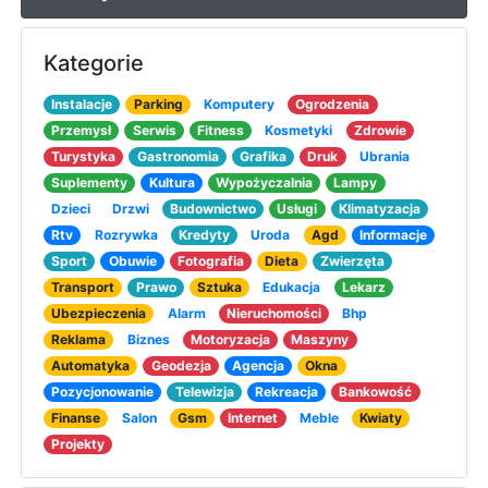
Kategorie
Instalacje
Parking
Komputery
Ogrodzenia
Przemysł
Serwis
Fitness
Kosmetyki
Zdrowie
Turystyka
Gastronomia
Grafika
Druk
Ubrania
Suplementy
Kultura
Wypożyczalnia
Lampy
Dzieci
Drzwi
Budownictwo
Usługi
Klimatyzacja
Rtv
Rozrywka
Kredyty
Uroda
Agd
Informacje
Sport
Obuwie
Fotografia
Dieta
Zwierzęta
Transport
Prawo
Sztuka
Edukacja
Lekarz
Ubezpieczenia
Alarm
Nieruchomości
Bhp
Reklama
Biznes
Motoryzacja
Maszyny
Automatyka
Geodezja
Agencja
Okna
Pozycjonowanie
Telewizja
Rekreacja
Bankowość
Finanse
Salon
Gsm
Internet
Meble
Kwiaty
Projekty