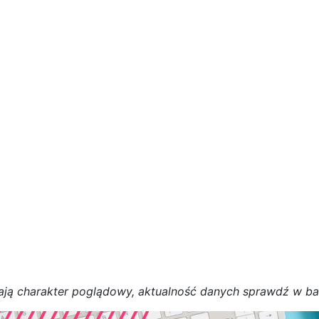
a
j
ą
c
h
a
r
a
k
t
e
r poglądowy,
a
k
t
u
a
l
n
o
ś
ć
d
a
n
y
c
h
s
p
r
a
w
d
ź w b