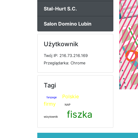
Stal-Hurt S.C.
Salon Domino Lubin
Użytkownik
T
w
ó
j
I
P: 216.73.216.169
P
r
z
e
g
l
ą
d
a
r
k
a: Chrome
Tagi
Polskie
fanpage
firmy
NAP
fiszka
wizytownik