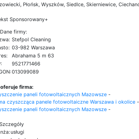
owiecki, Płońsk, Wyszków, Siedlce, Skierniewice, Ciecha
ekst Sponsorowany+
Dane firmy:
zwa:
Stefpol Cleaning
sto:
03-982 Warszawa
es:
Abrahama 5 m 63
:
9521771466
GON:
013099089
oferuje firma:
yszczenie paneli fotowoltaicznych Mazowsze
-
ma czyszcząca panele fotowoltaiczne Warszawa i okolice
-
yszczenie paneli fotowoltaicznych Mazowsze
-
Szczegóły
nża:
usługi