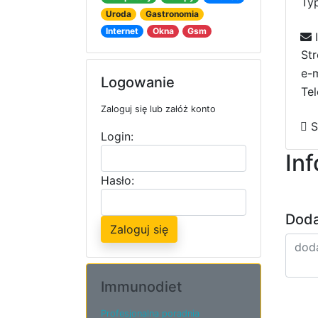
Typ
Uroda
Gastronomia
Internet
Okna
Gsm
I
St
e-m
Logowanie
Tel
Zaloguj się lub załóż konto
S
Login:
In
Hasło:
Doda
Zaloguj się
Immunodiet
Profesjonalna poradnia