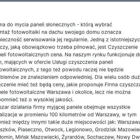
ma do mycia paneli słonecznych - którą wybrać
ntaż fotowoltaiki na dachu swojego domu oznacza
ieczność serwisowania jej regularnie. Jedną z istotniejszy
czy, jaką obowiązkowo trzeba pilnować, jest Czyszczenie
eli fotowoltaicznych cena. Na naszym rynku funkcjonuje 
m, mających w ofercie Usługi czyszczenia paneli
owoltaicznych, z tego też powodu raczej nie będzie
blemów ze znalezieniem odpowiedniej. Dla wielu osób du
czenie mieć też będą ceny, jakie proponuje Firma czyszcz
ele fotowoltaiczne Warszawa i okolice, lecz nie można
omnieć też o wysokiej jakości.
zar działania firmy myjącej panele obejmuje wszystkie
alizacje w promieniu 100 kilometrów od Warszawy, w tym
nież między innymi takie duże miejscowości jak: Warszaw
szków, Piaseczno, Otwock, Legionowo, Grodzisk Mazowiec
łomin, Mińsk Mazowiecki, Żyrardów, Sochaczew, Nowy Dw