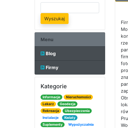
Wyszukaj
Fir
Mo
kon
Menu
rze
pan
Blog
fir
fot
Firmy
pro
zna
pan
Kategorie
zap
Informacje
Nieruchomości
Obs
Lekarz
Geodezja
lok
Rekreacja
Ubezpieczenia
rów
Instalacje
Kwiaty
Pru
Suplementy
Wypożyczalnia
Wo