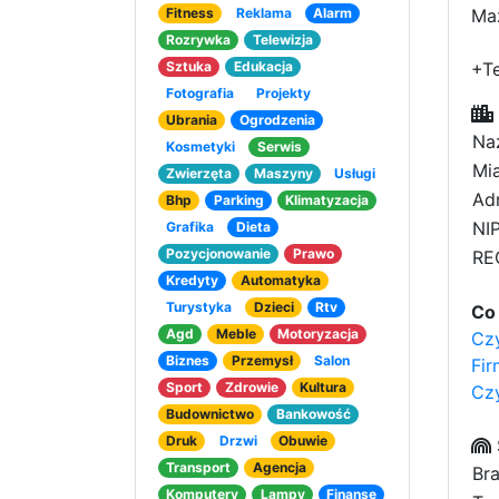
Fitness
Reklama
Alarm
Maz
Rozrywka
Telewizja
Sztuka
Edukacja
+T
Fotografia
Projekty
Ubrania
Ogrodzenia
Na
Kosmetyki
Serwis
Mia
Zwierzęta
Maszyny
Usługi
Adr
Bhp
Parking
Klimatyzacja
NIP
Grafika
Dieta
Pozycjonowanie
Prawo
RE
Kredyty
Automatyka
Turystyka
Dzieci
Rtv
Co 
Agd
Meble
Motoryzacja
Cz
Biznes
Przemysł
Salon
Fir
Sport
Zdrowie
Kultura
Cz
Budownictwo
Bankowość
Druk
Drzwi
Obuwie
Transport
Agencja
Bra
Komputery
Lampy
Finanse