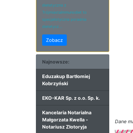
dietetyczna z
TrójmiastaImmunodiet to
specjalistyczna poradnia
dietetycz...
Zobacz
Najnowsze:
Eduzakup Bartłomiej
Kobrzyński
EKO-KAR Sp. z o.o. Sp. k.
Kancelaria Notarialna
Małgorzata Kwella -
D
a
n
e
m
Notariusz Złotoryja