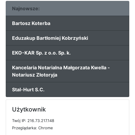
Najnowsze:
Bartosz Koterba
Eduzakup Bartłomiej Kobrzyński
EKO-KAR Sp. z o.o. Sp. k.
Kancelaria Notarialna Małgorzata Kwella -
Notariusz Złotoryja
Stal-Hurt S.C.
Użytkownik
T
w
ó
j
I
P: 216.73.217.148
P
r
z
e
g
l
ą
d
a
r
k
a: Chrome