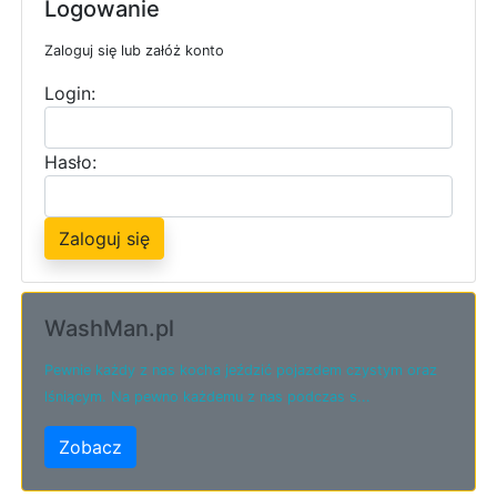
Logowanie
Zaloguj się lub załóż konto
Login:
Hasło:
Zaloguj się
WashMan.pl
Pewnie każdy z nas kocha jeździć pojazdem czystym oraz
lśniącym. Na pewno każdemu z nas podczas s...
Zobacz