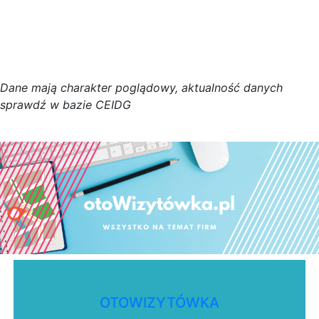
D
a
n
e
m
a
j
ą
c
h
a
r
a
k
t
e
r poglądowy,
a
k
t
u
a
l
n
o
ś
ć
d
a
n
y
c
h
s
p
r
a
w
d
ź w bazie CEIDG
OTOWIZYTÓWKA