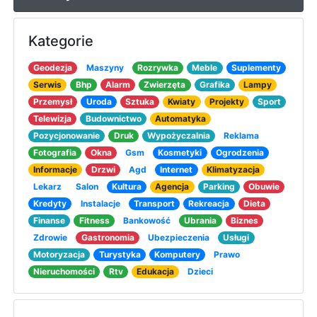
Kategorie
Geodezja
Maszyny
Rozrywka
Meble
Suplementy
Serwis
Bhp
Alarm
Zwierzęta
Grafika
Lampy
Przemysł
Uroda
Sztuka
Kwiaty
Projekty
Sport
Telewizja
Budownictwo
Automatyka
Pozycjonowanie
Druk
Wypożyczalnia
Reklama
Fotografia
Okna
Gsm
Kosmetyki
Ogrodzenia
Informacje
Drzwi
Agd
Internet
Klimatyzacja
Lekarz
Salon
Kultura
Agencja
Parking
Obuwie
Kredyty
Instalacje
Transport
Rekreacja
Dieta
Finanse
Fitness
Bankowość
Ubrania
Biznes
Zdrowie
Gastronomia
Ubezpieczenia
Usługi
Motoryzacja
Turystyka
Komputery
Prawo
Nieruchomości
Rtv
Edukacja
Dzieci