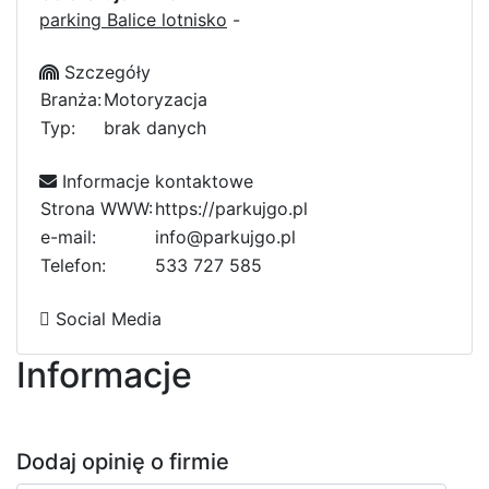
parking Balice lotnisko
-
Szczegóły
Branża:
Motoryzacja
Typ:
brak danych
Informacje kontaktowe
Strona WWW:
https://parkujgo.pl
e-mail:
info@parkujgo.pl
Telefon:
c
5
3
3
7
2
7
2
5
8
5
0
3
a
Social Media
Informacje
Dodaj opinię o firmie