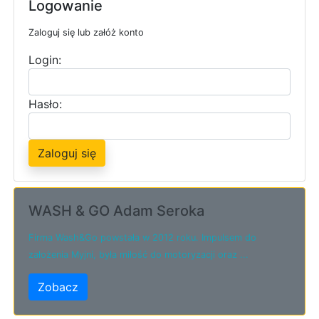
Logowanie
Zaloguj się lub załóż konto
Login:
Hasło:
Zaloguj się
WASH & GO Adam Seroka
Firma Wash&Go powstała w 2012 roku. Impulsem do
założenia Myjni, była miłość do motoryzacji oraz ...
Zobacz