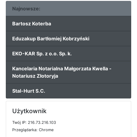
Najnowsze:
Bartosz Koterba
Eduzakup Bartłomiej Kobrzyński
EKO-KAR Sp. z o.o. Sp. k.
Kancelaria Notarialna Małgorzata Kwella -
Notariusz Złotoryja
Stal-Hurt S.C.
Użytkownik
T
w
ó
j
I
P: 216.73.216.103
P
r
z
e
g
l
ą
d
a
r
k
a: Chrome