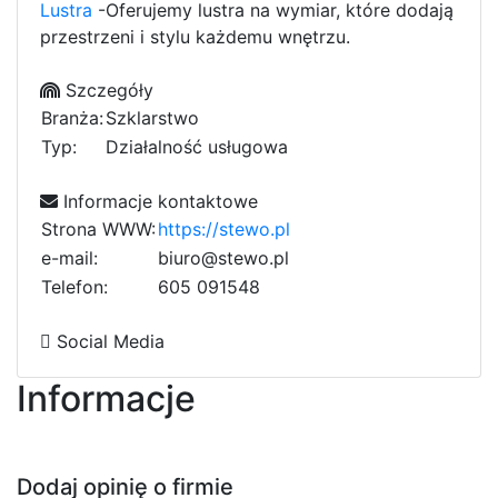
Lustra
-Oferujemy lustra na wymiar, które dodają
przestrzeni i stylu każdemu wnętrzu.
Szczegóły
Branża:
Szklarstwo
Typ:
Działalność usługowa
Informacje kontaktowe
Strona WWW:
https://stewo.pl
e-mail:
biuro@stewo.pl
Telefon:
6
0
5
b
0
9
0
1
9
5
4
8
8
a
4
2
7
Social Media
Informacje
Dodaj opinię o firmie