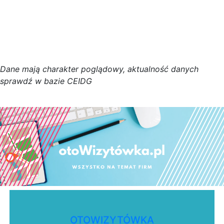
D
a
n
e
m
a
j
ą
c
h
a
r
a
k
t
e
r poglądowy,
a
k
t
u
a
l
n
o
ś
ć
d
a
n
y
c
h
s
p
r
a
w
d
ź w bazie CEIDG
OTOWIZYTÓWKA