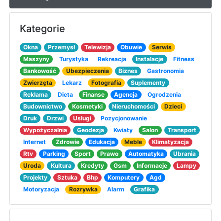
Kategorie
Okna
Przemysł
Telewizja
Obuwie
Serwis
Maszyny
Turystyka
Rekreacja
Instalacje
Fitness
Bankowość
Ubezpieczenia
Biznes
Gastronomia
Zwierzęta
Lekarz
Fotografia
Suplementy
Reklama
Dieta
Finanse
Agencja
Ogrodzenia
Budownictwo
Kosmetyki
Nieruchomości
Dzieci
Druk
Drzwi
Usługi
Pozycjonowanie
Wypożyczalnia
Geodezja
Kwiaty
Salon
Transport
Internet
Zdrowie
Edukacja
Meble
Klimatyzacja
Rtv
Parking
Sport
Prawo
Automatyka
Ubrania
Uroda
Kultura
Kredyty
Gsm
Informacje
Lampy
Projekty
Sztuka
Bhp
Komputery
Agd
Motoryzacja
Rozrywka
Alarm
Grafika