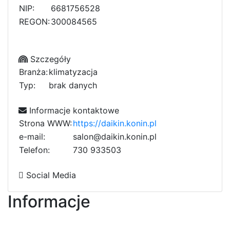
NIP:
6681756528
REGON:
300084565
Szczegóły
Branża:
klimatyzacja
Typ:
brak danych
Informacje kontaktowe
Strona WWW:
https://daikin.konin.pl
e-mail:
salon@daikin.konin.pl
Telefon:
7
3
0
9
7
3
3
5
0
3
c
Social Media
Informacje