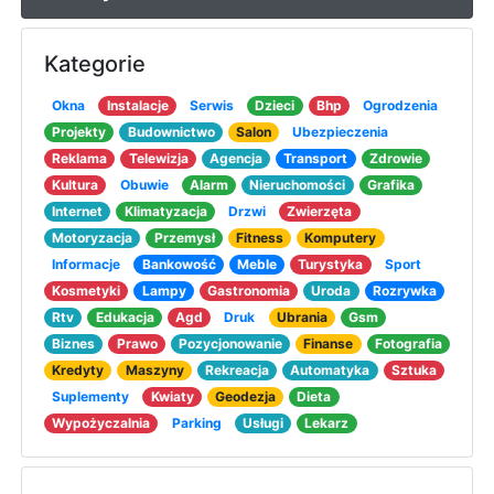
Kategorie
Okna
Instalacje
Serwis
Dzieci
Bhp
Ogrodzenia
Projekty
Budownictwo
Salon
Ubezpieczenia
Reklama
Telewizja
Agencja
Transport
Zdrowie
Kultura
Obuwie
Alarm
Nieruchomości
Grafika
Internet
Klimatyzacja
Drzwi
Zwierzęta
Motoryzacja
Przemysł
Fitness
Komputery
Informacje
Bankowość
Meble
Turystyka
Sport
Kosmetyki
Lampy
Gastronomia
Uroda
Rozrywka
Rtv
Edukacja
Agd
Druk
Ubrania
Gsm
Biznes
Prawo
Pozycjonowanie
Finanse
Fotografia
Kredyty
Maszyny
Rekreacja
Automatyka
Sztuka
Suplementy
Kwiaty
Geodezja
Dieta
Wypożyczalnia
Parking
Usługi
Lekarz