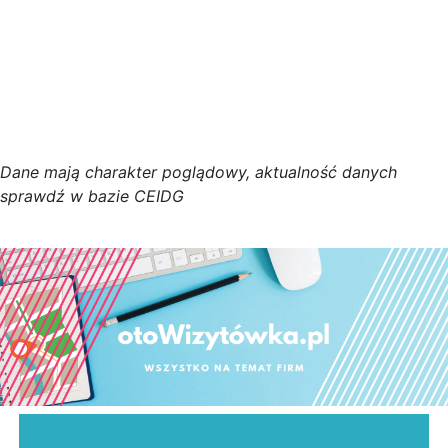
D
a
n
e
m
a
j
ą
c
h
a
r
a
k
t
e
r poglądowy,
a
k
t
u
a
l
n
o
ś
ć
d
a
n
y
c
h
s
p
r
a
w
d
ź w bazie CEIDG