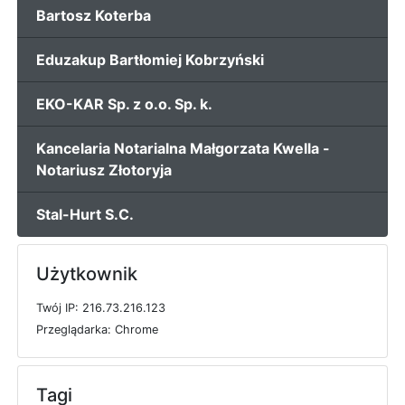
Bartosz Koterba
Eduzakup Bartłomiej Kobrzyński
EKO-KAR Sp. z o.o. Sp. k.
Kancelaria Notarialna Małgorzata Kwella -
Notariusz Złotoryja
Stal-Hurt S.C.
Użytkownik
T
w
ó
j
I
P: 216.73.216.123
P
r
z
e
g
l
ą
d
a
r
k
a: Chrome
Tagi