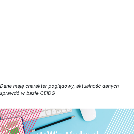
D
a
n
e
m
a
j
ą
c
h
a
r
a
k
t
e
r poglądowy,
a
k
t
u
a
l
n
o
ś
ć
d
a
n
y
c
h
s
p
r
a
w
d
ź w bazie CEIDG