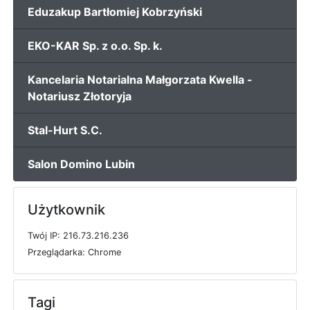
Eduzakup Bartłomiej Kobrzyński
EKO-KAR Sp. z o.o. Sp. k.
Kancelaria Notarialna Małgorzata Kwella -
Notariusz Złotoryja
Stal-Hurt S.C.
Salon Domino Lubin
Użytkownik
T
w
ó
j
I
P: 216.73.216.236
P
r
z
e
g
l
ą
d
a
r
k
a: Chrome
Tagi