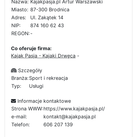
Nazwa:
Kajakpasja.pl Artur Warszawski
Miasto:
87-300 Brodnica
Adres:
Ul. Zakątek 14
NIP:
874 160 62 43
REGON:
-
Co oferuje firma:
Kajak Pasja - Kajaki Drwęca
-
Szczegóły
Branża:
Sport i rekreacja
Typ:
Usługi
Informacje kontaktowe
Strona WWW:
https://www.kajakpasja.pl/
e-mail:
kontakt@kajakpasja.pl
Telefon:
6
0
6
8
2
5
0
7
1
3
8
9
4
d