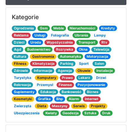
Kategorie
Ogrodzenia
Gsm
Meble
Nieruchomości
Kredyty
Reklama
Usługi
Fotografia
Ubrania
Lampy
Dzieci
Uroda
Wypożyczalnia
Transport
Rtv
Agd
Budownictwo
Rozrywka
Okna
Telewizja
Kultura
Gastronomia
Automatyka
Motoryzacja
Fitness
Klimatyzacja
Parking
Sport
Salon
Zdrowie
Informacje
Agencja
Obuwie
Instalacje
Turystyka
Komputery
Prawo
Lekarz
Drzwi
Rekreacja
Przemysł
Finanse
Pozycjonowanie
Suplementy
Edukacja
Bankowość
Biznes
Kosmetyki
Grafika
Bhp
Alarm
Internet
Zwierzęta
Dieta
Maszyny
Serwis
Projekty
Ubezpieczenia
Kwiaty
Geodezja
Sztuka
Druk